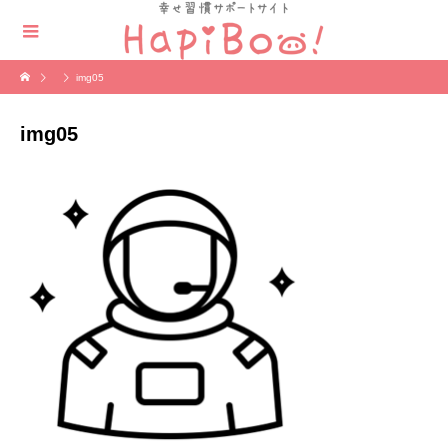
img05
img05