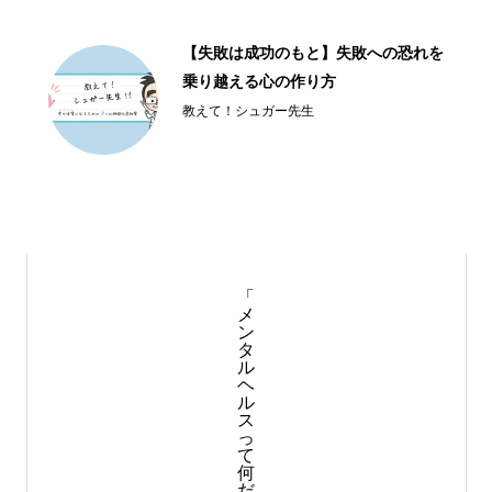
幸せ習慣アプリの紹介番組
HapiBoo!アプリ
「
メ
ン
タ
ル
ヘ
ル
ス
っ
て
何
だ