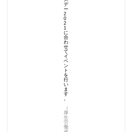
デ
ー
2
0
2
1
に
合
わ
せ
て
イ
ベ
ン
ト
を
行
い
ま
す
。
（
厚
生
労
働
省