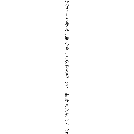
ろ
う
」
と
考
え
、
触
れ
る
こ
と
の
で
き
る
よ
う
、
世
界
メ
ン
タ
ル
ヘ
ル
ス