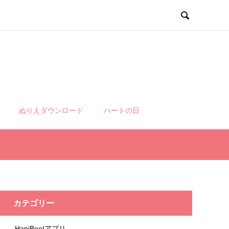

ぬりえダウンロード
ハートの日
カテゴリー
HapiBoo!アプリ