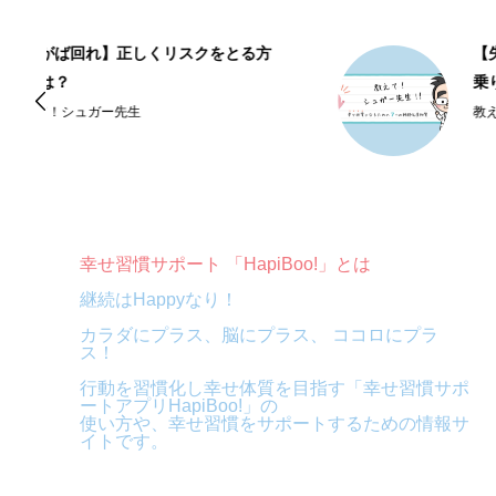
方
【失敗は成功のもと】失敗への恐れを
乗り越える心の作り方
教えて！シュガー先生
幸せ習慣サポート 「HapiBoo!」とは
継続はHappyなり！
カラダにプラス、脳にプラス、 ココロにプラ
ス！
行動を習慣化し幸せ体質を目指す「幸せ習慣サポ
ートアプリHapiBoo!」の
使い方や、幸せ習慣をサポートするための情報サ
イトです。