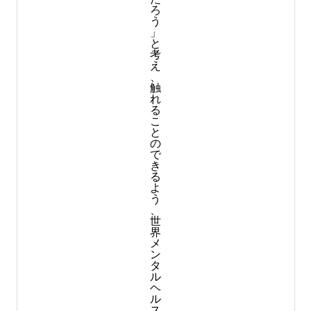
ろ
う
」
と
考
え
、
触
れ
る
こ
と
の
で
き
る
よ
う
、
世
界
メ
ン
タ
ル
ヘ
ル
ス