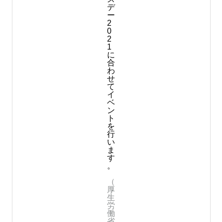
デ
ー
2
0
2
1
に
合
わ
せ
て
イ
ベ
ン
ト
を
行
い
ま
す
。
（
厚
生
労
働
省