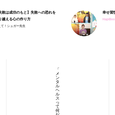
幸せ習慣アプリの紹介番組
HapiBoo!アプリ
「
メ
ン
タ
ル
ヘ
ル
ス
っ
て
何
だ