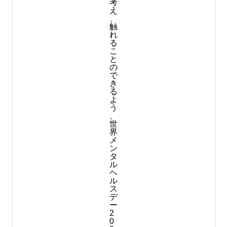
考
え
、
触
れ
る
こ
と
の
で
き
る
よ
う
、
世
界
メ
ン
タ
ル
ヘ
ル
ス
デ
ー
2
0