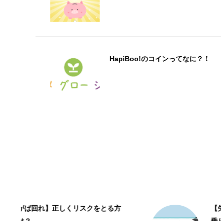
HapiBoo!のコインってなに？！
方
【失敗は成功のもと】失敗への恐れを