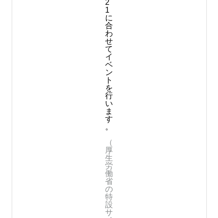
2
1
に
合
わ
せ
て
イ
ベ
ン
ト
を
行
い
ま
す
。
（
厚
生
労
働
省
の
特
設
サ