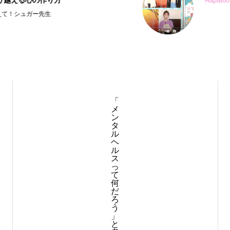
HapiBoo!アプリ
「
メ
ン
タ
ル
ヘ
ル
ス
っ
て
何
だ
ろ
う
」
と