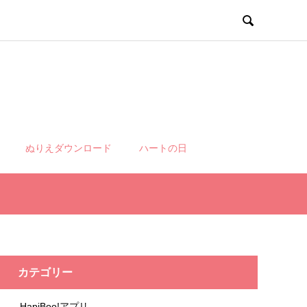

ぬりえダウンロード
ハートの日
カテゴリー
HapiBoo!アプリ